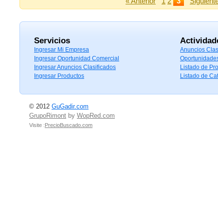
« Anterior
1
2
3
Siguient
Servicios
Actividad
Ingresar Mi Empresa
Anuncios Clas
Ingresar Oportunidad Comercial
Oportunidade
Ingresar Anuncios Clasificados
Listado de Pr
Ingresar Productos
Listado de Ca
© 2012
GuGadir.com
GrupoRimont
by
WopRed.com
Visite :
PrecioBuscado.com