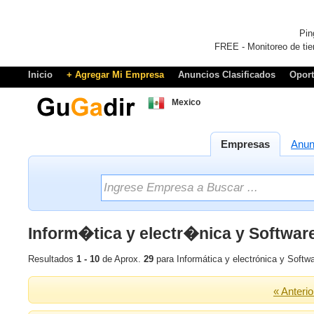
Pin
FREE - Monitoreo de tie
Inicio
+ Agregar Mi Empresa
Anuncios Clasificados
Opor
Mexico
Empresas
Anun
Inform�tica y electr�nica y Software
Resultados
1 - 10
de Aprox.
29
para Informática y electrónica y Softwa
« Anterio