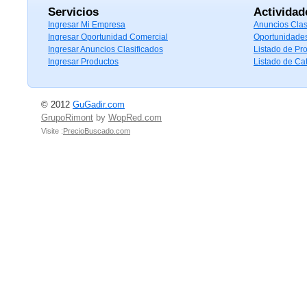
Servicios
Actividad
Ingresar Mi Empresa
Anuncios Clas
Ingresar Oportunidad Comercial
Oportunidade
Ingresar Anuncios Clasificados
Listado de Pr
Ingresar Productos
Listado de Ca
© 2012
GuGadir.com
GrupoRimont
by
WopRed.com
Visite :
PrecioBuscado.com