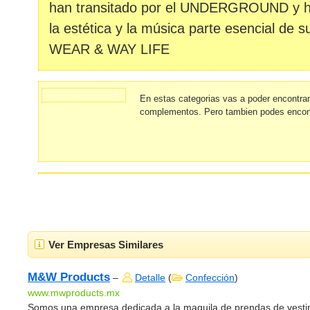
han transitado por el UNDERGROUND y ha
la estética y la música parte esencial de
WEAR & WAY LIFE
En estas categorias vas a poder encontrar
complementos. Pero tambien podes encon
Ver Empresas Similares
M&W Products
–
Detalle
(
Confección
)
www.mwproducts.mx
Somos una empresa dedicada a la maquila de prendas de vesti