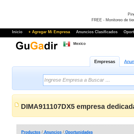
Pin
FREE - Monitoreo de tie
Inicio
+ Agregar Mi Empresa
Anuncios Clasificados
Opor
Mexico
Empresas
Anun
DIMA911107DX5 empresa dedicada
Productos
/
Anuncios
/
Oportunidades