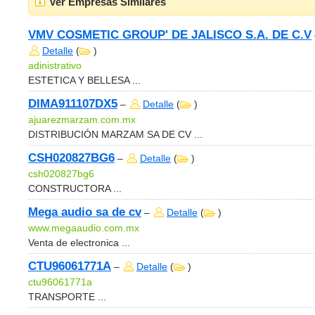
Ver Empresas Similares
VMV COSMETIC GROUP' DE JALISCO S.A. DE C.V
Detalle
(
)
adinistrativo
ESTETICA Y BELLESA ...
DIMA911107DX5
–
Detalle
(
)
ajuarezmarzam.com.mx
DISTRIBUCIÓN MARZAM SA DE CV ...
CSH020827BG6
–
Detalle
(
)
csh020827bg6
CONSTRUCTORA ...
Mega audio sa de cv
–
Detalle
(
)
www.megaaudio.com.mx
Venta de electronica ...
CTU96061771A
–
Detalle
(
)
ctu96061771a
TRANSPORTE ...