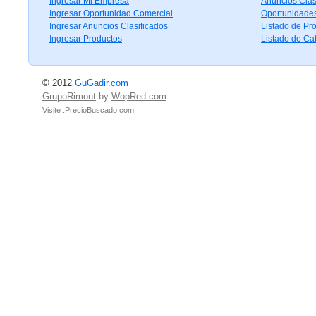
Ingresar Mi Empresa
Anuncios Clas
Ingresar Oportunidad Comercial
Oportunidade
Ingresar Anuncios Clasificados
Listado de Pr
Ingresar Productos
Listado de Ca
© 2012
GuGadir.com
GrupoRimont
by
WopRed.com
Visite :
PrecioBuscado.com